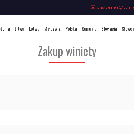
customer@winiet
stonia
Litwa
Łotwa
Mołdawia
Polska
Rumunia
Słowacja
Słowen
Zakup winiety