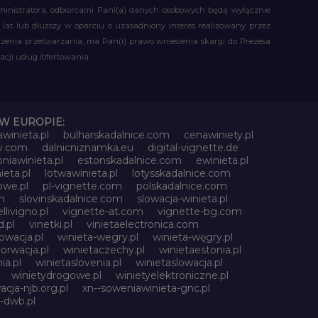
administratora, odbiorcami Pani(a) danych osobowych będą wyłącznie
t lub dłuższy w oparciu o uzasadniony interes realizowany przez
czenia przetwarzania, ma Pan(i) prawo wniesienia skargi do Prezesa
ji usług /ofertowania.
W EUROPIE:
awinieta.pl
bulharskadalnice.com
cenawiniety.pl
ky.com
dalnicniznamka.eu
digital-vignette.de
niawinieta.pl
estonskadalnice.com
ewinieta.pl
ieta.pl
lotwawinieta.pl
lotysskadalnice.com
owe.pl
pl-vignette.com
polskadalnice.com
m
slovinskadalnice.com
slowacja-winieta.pl
llivigno.pl
vignette-at.com
vignette-bg.com
.pl
vinetki.pl
vinietaelectronica.com
owacja.pl
winieta-wegry.pl
winieta-węgry.pl
orwacja.pl
winietaczechy.pl
winietaestonia.pl
ia.pl
winietaslovenia.pl
winietaslowacja.pl
winietydrogowe.pl
winietyelektroniczne.pl
acja-njb.org.pl
xn--soweniawinieta-gnc.pl
-dwb.pl