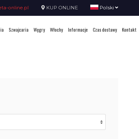
a-online.pl
KUP ONLINE
Polski
ia
Szwajcaria
Węgry
Włochy
Informacje
Czas dostawy
Kontakt