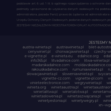
podstawie art. 6 ust. 1 lit. b ogólnego rozporządzenia o ochronie
podmioty uprawnione do uzyskania danych osobowych na podstawie
administratora, posiada Pan(i) prawo do żądania od administratora
Urzędu Ochrony Danych Osobowych, podanie danych osobowych jest d
JESTEŚMY NIEZALEŻNYM REJESTRATOREM OPŁAT AUTOSTRADO
JESTEŚMY 
austria-winieta.pl
austriawinieta.pl
bilet-autostr
cenywiniet.pl
chorwacjawinieta.pl
czechy-wi
e-vignette.pl
e-winieta.eu
edalnice.org
edal
info365.pl
litvadalnice.com
litwa-winieta.pl
madarskadalnice.com
moldavskadalnice.c
rakouskadalnice.com
rumuniawinieta.pl
r
slowacjawinieta.pl
sloweniawinieta.pl
svycar
vignette-cz.com
vignette-pl.com
v
vinieteelectronice.com
wegrywinieta.pl
wi
winieta.org
winietaaustria.pl
winietaaustriaon
winietalitwa.pl
winietalotwa.pl
winietamol
winietaslowenia.pl
winietaszwajcaria.pl
win
winietyestonia.pl
winietywegry.pl
wini
xn--wgr