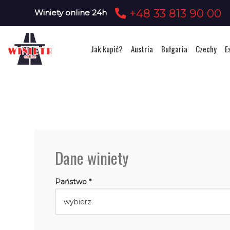
+48 33 813 90 00
Winiety online 24h
Jak kupić?
Austria
Bułgaria
Czechy
E
Dane winiety
Państwo *