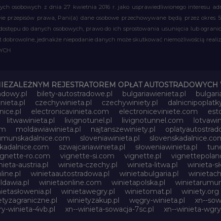
 danych osobowych z dnia 27 kwietnia 2016 r. jako usprawiedliwionego interesu 
 przepisów prawa, Pani(a) dane osobowe przechowywane będą przez okres 5 la
 dostępu do danych osobowych, prawo do ich sprostowania usunięcia lub ograni
obrowolne, jednakże niepodanie danych może skutkować niemożliwością realizac
WYCH
NIEZALEŻNYM REJESTRATOREM OPŁAT AUTOSTRADOWYCH 
adowy.pl
bilety-autostradowe.pl
bulgariawienieta.pl
bulgari
nieta.pl
czechywinieta.pl
czechywiniety.pl
dalnicnipoplat
nice.pl
electronicavinieta.com
electroniceviniete.com
esto
litwawinieta.pl
livignotunel.pl
livignotunnel.com
lotvawin
om
moldawiawinieta.pl
najtanszewiniety.pl
oplatyautostrad
umunskadalnice.com
sloveniawinieta.pl
slovenskadalnice.co
skadalnice.com
szwajcariawinieta.pl
słoweniawinieta.pl
tune
ignette-ro.com
vignette-si.com
vignette.pl
vignettepoland
nieta-austria.pl
winieta-czechy.pl
winieta-litwa.pl
winieta-sł
line.pl
winietaautostradowa.pl
winietabulgaria.pl
winietach
dawia.pl
winietaonline.com
winietapolska.pl
winietarumun
ietasłowenia.pl
winietawegry.pl
winietomat.pl
winiety.org
etyzagraniczne.pl
winietyzakup.pl
węgry-winieta.pl
xn--sow
y-winieta-4vb.pl
xn--winieta-sowacja-7sc.pl
xn--winieta-wgry