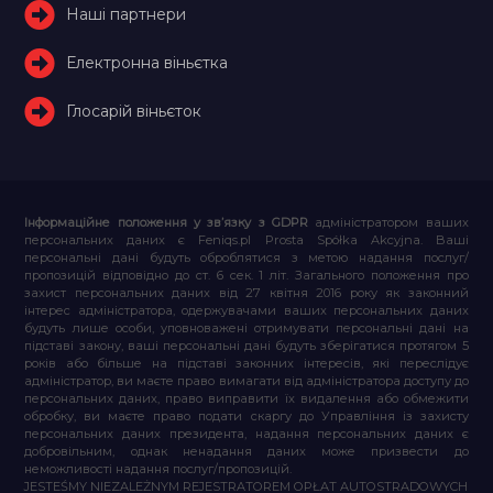
Наші партнери
Електронна віньєтка
Глосарій віньєток
Інформаційне положення у зв’язку з GDPR
адміністратором ваших
персональних даних є Feniqs.pl Prosta Spółka Akcyjna. Ваші
персональні дані будуть оброблятися з метою надання послуг/
пропозицій відповідно до ст. 6 сек. 1 літ. Загального положення про
захист персональних даних від 27 квітня 2016 року як законний
інтерес адміністратора, одержувачами ваших персональних даних
будуть лише особи, уповноважені отримувати персональні дані на
підставі закону, ваші персональні дані будуть зберігатися протягом 5
років або більше на підставі законних інтересів, які переслідує
адміністратор, ви маєте право вимагати від адміністратора доступу до
персональних даних, право виправити їх видалення або обмежити
обробку, ви маєте право подати скаргу до Управління із захисту
персональних даних президента, надання персональних даних є
добровільним, однак ненадання даних може призвести до
неможливості надання послуг/пропозицій.
JESTEŚMY NIEZALEŻNYM REJESTRATOREM OPŁAT AUTOSTRADOWYCH