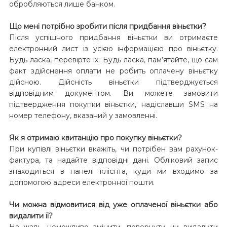
обробляються лише банком.
Що мені потрібно зробити після придбання віньєтки?
Після успішного придбання віньєтки ви отримаєте
електронний лист із усією інформацією про віньєтку.
Будь ласка, перевірте їх. Будь ласка, пам’ятайте, що сам
факт здійснення оплати не робить оплачену віньєтку
дійсною. Дійсність віньєтки підтверджується
відповідним документом. Ви можете замовити
підтвердження покупки віньєтки, надіславши SMS на
номер телефону, вказаний у замовленні.
Як я отримаю квитанцію про покупку віньєтки?
При купівлі віньєтки вкажіть, чи потрібен вам рахунок-
фактура, та надайте відповідні дані. Обліковий запис
знаходиться в панелі клієнта, куди ми входимо за
допомогою адреси електронної пошти.
Чи можна відмовитися від уже оплаченої віньєтки або
видалити її?
На жаль, неможливо змінити, повернути чи видалити