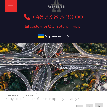
+48 33 813 90 00
customer@winieta-online.pl
Український
Головна сторінка
/
Кому потрібно придбати електронну віньєтку?
A
A