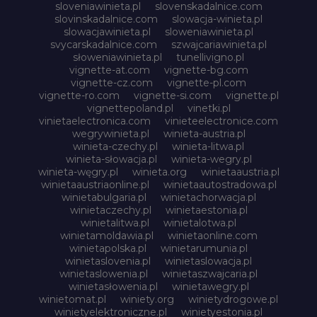
sloveniawinieta.pl
slovenskadalnice.com
slovinskadalnice.com
slowacja-winieta.pl
slowacjawinieta.pl
sloweniawinieta.pl
svycarskadalnice.com
szwajcariawinieta.pl
słoweniawinieta.pl
tunellivigno.pl
vignette-at.com
vignette-bg.com
vignette-cz.com
vignette-pl.com
vignette-ro.com
vignette-si.com
vignette.pl
vignettepoland.pl
vinetki.pl
vinietaelectronica.com
vinieteelectronice.com
wegrywinieta.pl
winieta-austria.pl
winieta-czechy.pl
winieta-litwa.pl
winieta-słowacja.pl
winieta-wegry.pl
winieta-węgry.pl
winieta.org
winietaaustria.pl
winietaaustriaonline.pl
winietaautostradowa.pl
winietabulgaria.pl
winietachorwacja.pl
winietaczechy.pl
winietaestonia.pl
winietalitwa.pl
winietalotwa.pl
winietamoldawia.pl
winietaonline.com
winietapolska.pl
winietarumunia.pl
winietaslovenia.pl
winietaslowacja.pl
winietaslowenia.pl
winietaszwajcaria.pl
winietasłowenia.pl
winietawegry.pl
winietomat.pl
winiety.org
winietydrogowe.pl
winietyelektroniczne.pl
winietyestonia.pl