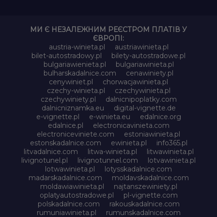
МИ Є НЕЗАЛЕЖНИМ РЕЄСТРОМ ПЛАТІВ У
ЄВРОПІ:
austria-winieta.pl
austriawinieta.pl
bilet-autostradowy.pl
bilety-autostradowe.pl
bulgariawienieta.pl
bulgariawinieta.pl
bulharskadalnice.com
cenawiniety.pl
cenywiniet.pl
chorwacjawinieta.pl
czechy-winieta.pl
czechywinieta.pl
czechywiniety.pl
dalnicnipoplatky.com
dalnicniznamka.eu
digital-vignette.de
e-vignette.pl
e-winieta.eu
edalnice.org
edalnice.pl
electronicavinieta.com
electroniceviniete.com
estoniawinieta.pl
estonskadalnice.com
ewinieta.pl
info365.pl
litvadalnice.com
litwa-winieta.pl
litwawinieta.pl
livignotunel.pl
livignotunnel.com
lotvawinieta.pl
lotwawinieta.pl
lotysskadalnice.com
madarskadalnice.com
moldavskadalnice.com
moldawiawinieta.pl
najtanszewiniety.pl
oplatyautostradowe.pl
pl-vignette.com
polskadalnice.com
rakouskadalnice.com
rumuniawinieta.pl
rumunskadalnice.com