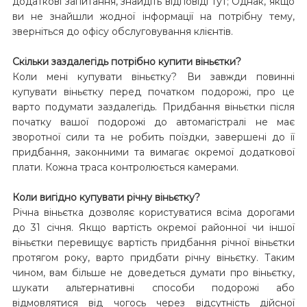
додаткові запитання, знайдіть відповіді тут; Однак, якщо
ви не знайшли жодної інформації на потрібну тему,
зверніться до офісу обслуговування клієнтів.
Скільки заздалегідь потрібно купити віньєтки?
Коли мені купувати віньєтку? Ви завжди повинні
купувати віньєтку перед початком подорожі, про це
варто подумати заздалегідь. Придбання віньєтки після
початку вашої подорожі до автомагістралі не має
зворотної сили та не робить поїздки, завершені до її
придбання, законними та вимагає окремої додаткової
плати. Кожна траса контролюється камерами.
Коли вигідно купувати річну віньєтку?
Річна віньєтка дозволяє користуватися всіма дорогами
до 31 січня. Якщо вартість окремої районної чи іншої
віньєтки перевищує вартість придбання річної віньєтки
протягом року, варто придбати річну віньєтку. Таким
чином, вам більше не доведеться думати про віньєтку,
шукати альтернативні способи подорожі або
відмовлятися від чогось через відсутність дійсної