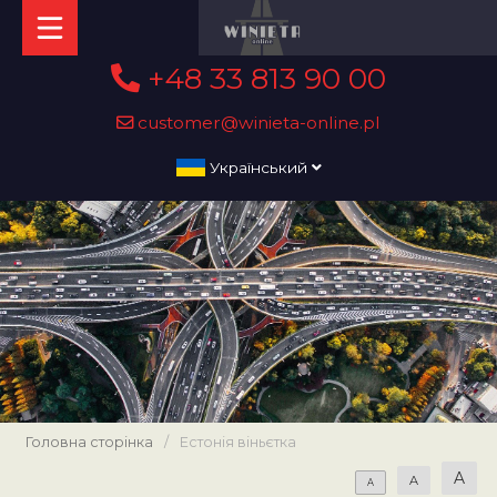
+48 33 813 90 00
customer@winieta-online.pl
Український
Головна сторінка
/
Естонія віньєтка
A
A
A