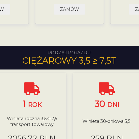
ÓW
ZAMÓW
Z
RODZAJ POJAZDU:
CIĘŻAROWY 3,5 ≥ 7,5T
1
30
ROK
DNI
Winieta roczna 3,5<=7,5
Winieta 30-dniowa 3,5
transport towarowy
2056.72 PLN
259 PLN