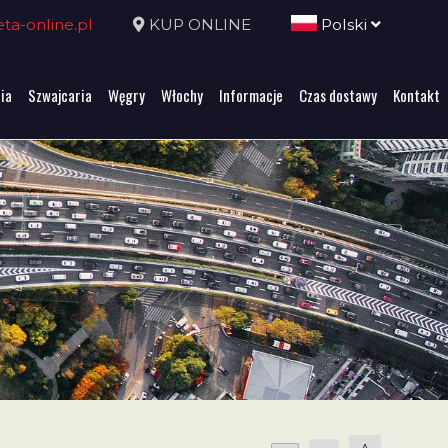
a-online.pl
KUP ONLINE
Polski
ia
Szwajcaria
Węgry
Włochy
Informacje
Czas dostawy
Kontakt