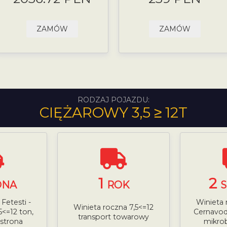
ZAMÓW
ZAMÓW
RODZAJ POJAZDU:
CIĘŻAROWY 3,5 ≥ 12T
1
2
ONA
ROK
Fetesti -
Winieta 
Winieta roczna 7,5<=12
5<=12 ton,
Cernavoda
transport towarowy
 strona
mikrob