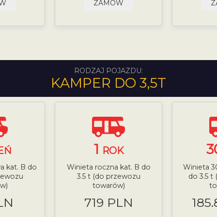
ÓW
ZAMÓW
Z
RODZAJ POJAZDU:
KAMPER DO 3,5T
1
3
EŃ
ROK
a kat. B do
Winieta roczna kat. B do
Winieta 3
rzewozu
3.5 t (do przewozu
do 3.5 t
w)
towarów)
t
LN
719 PLN
185