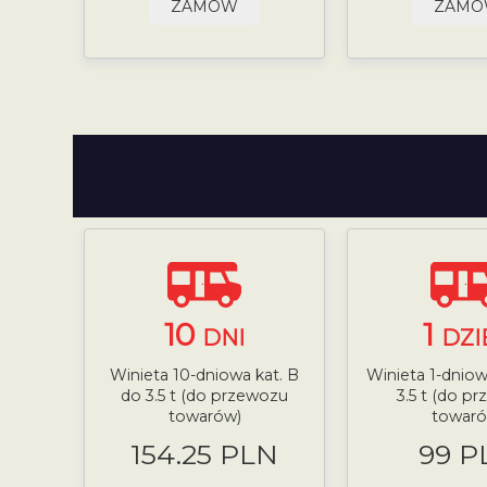
ZAMÓW
ZAM
10
1
DNI
DZI
Winieta 10-dniowa kat. B
Winieta 1-dniow
do 3.5 t (do przewozu
3.5 t (do p
towarów)
towaró
154.25 PLN
99 P