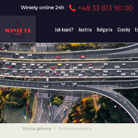
+48 33 813 90 00
Winiety online 24h
Jak kupić?
Austria
Bułgaria
Czechy
E
Strona główna
/
Rumunia winieta