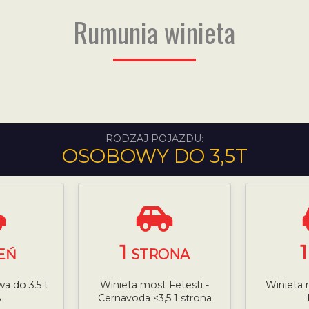
Rumunia winieta
RODZAJ POJAZDU:
OSOBOWY DO 3,5T
1
EŃ
STRONA
a do 3.5 t
Winieta most Fetesti -
Winieta 
A
Cernavoda <3,5 1 strona