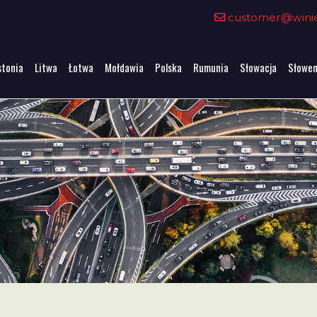
customer@winiet
stonia
Litwa
Łotwa
Mołdawia
Polska
Rumunia
Słowacja
Słowen