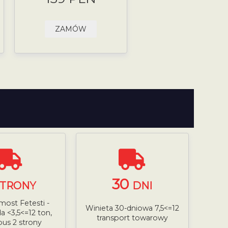
ZAMÓW
30
STRONY
DNI
most Fetesti -
Winieta 30-dniowa 7,5<=12
 <3,5<=12 ton,
transport towarowy
us 2 strony