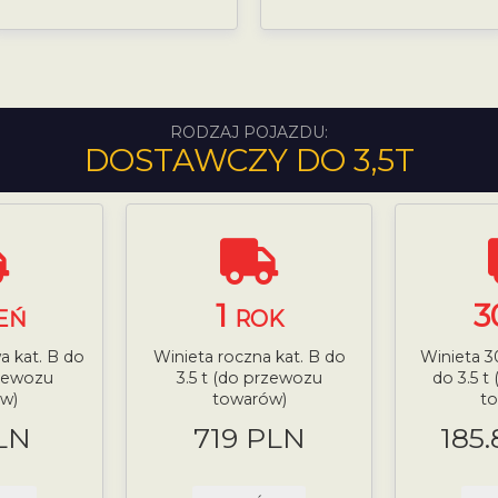
RODZAJ POJAZDU:
DOSTAWCZY DO 3,5T
1
3
EŃ
ROK
a kat. B do
Winieta roczna kat. B do
Winieta 3
rzewozu
3.5 t (do przewozu
do 3.5 t
w)
towarów)
t
LN
719 PLN
185