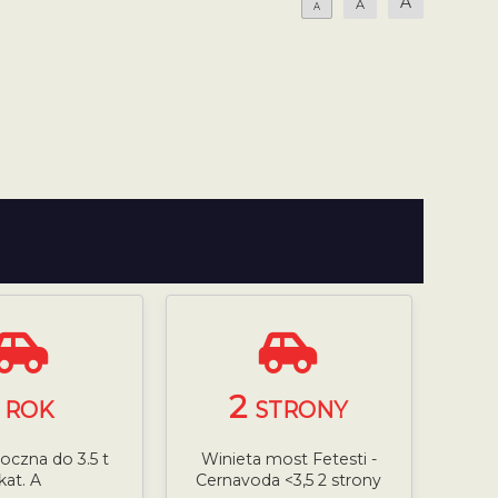
A
A
A
1
2
ROK
STRONY
roczna do 3.5 t
Winieta most Fetesti -
kat. A
Cernavoda <3,5 2 strony