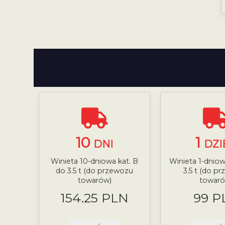
10
1
DNI
DZI
Winieta 10-dniowa kat. B
Winieta 1-dniow
do 3.5 t (do przewozu
3.5 t (do p
towarów)
towaró
154.25 PLN
99 P