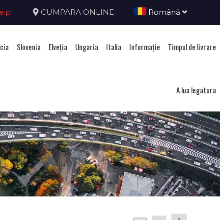
e.pl
CUMPARA ONLINE
Română
cia
Slovenia
Elveţia
Ungaria
Italia
Informație
Timpul de livrare
A lua legatura