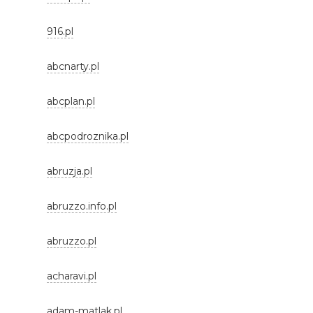
916.pl
abcnarty.pl
abcplan.pl
abcpodroznika.pl
abruzja.pl
abruzzo.info.pl
abruzzo.pl
acharavi.pl
adam-matlak.pl