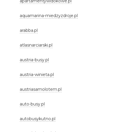
apartamentywidokowe.pl
aquamarina-miedzyzdroje.pl
arabba.pl
atlasnarciarski.pl
austria-busy.pl
austria-winieta.pl
austriasamolotem.pl
auto-busy.pl
autobusykutno.pl