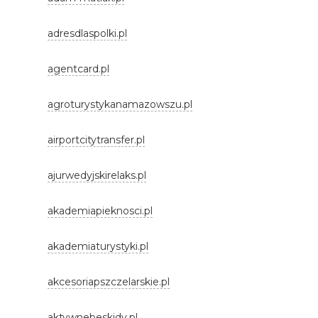
adresdlaspolki.pl
agentcard.pl
agroturystykanamazowszu.pl
airportcitytransfer.pl
ajurwedyjskirelaks.pl
akademiapieknosci.pl
akademiaturystyki.pl
akcesoriapszczelarskie.pl
aktywnebeskidy.pl