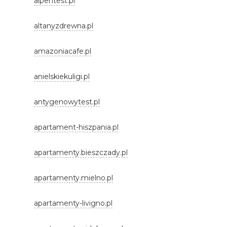
alpentest.pl
altanyzdrewna.pl
amazoniacafe.pl
anielskiekuligi.pl
antygenowytest.pl
apartament-hiszpania.pl
apartamenty.bieszczady.pl
apartamenty.mielno.pl
apartamenty-livigno.pl