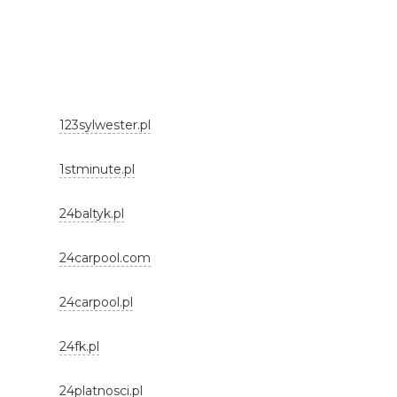
123sylwester.pl
1stminute.pl
24baltyk.pl
24carpool.com
24carpool.pl
24fk.pl
24platnosci.pl