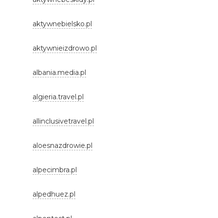
aktywnebielsko.pl
aktywnieizdrowo.pl
albania.media.pl
algieria.travel.pl
allinclusivetravel.pl
aloesnazdrowie.pl
alpecimbra.pl
alpedhuez.pl