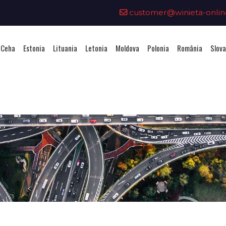
customer@winieta-onlin
 Ceha
Estonia
Lituania
Letonia
Moldova
Polonia
România
Slova