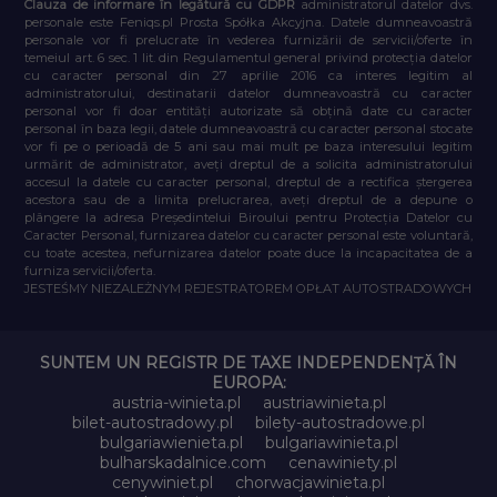
Clauza de informare în legătură cu GDPR
administratorul datelor dvs.
personale este Feniqs.pl Prosta Spółka Akcyjna. Datele dumneavoastră
personale vor fi prelucrate în vederea furnizării de servicii/oferte în
temeiul art. 6 sec. 1 lit. din Regulamentul general privind protecția datelor
cu caracter personal din 27 aprilie 2016 ca interes legitim al
administratorului, destinatarii datelor dumneavoastră cu caracter
personal vor fi doar entități autorizate să obțină date cu caracter
personal în baza legii, datele dumneavoastră cu caracter personal stocate
vor fi pe o perioadă de 5 ani sau mai mult pe baza interesului legitim
urmărit de administrator, aveți dreptul de a solicita administratorului
accesul la datele cu caracter personal, dreptul de a rectifica ștergerea
acestora sau de a limita prelucrarea, aveți dreptul de a depune o
plângere la adresa Președintelui Biroului pentru Protecția Datelor cu
Caracter Personal, furnizarea datelor cu caracter personal este voluntară,
cu toate acestea, nefurnizarea datelor poate duce la incapacitatea de a
furniza servicii/oferta.
JESTEŚMY NIEZALEŻNYM REJESTRATOREM OPŁAT AUTOSTRADOWYCH
SUNTEM UN REGISTR DE TAXE INDEPENDENȚĂ ÎN
EUROPA:
austria-winieta.pl
austriawinieta.pl
bilet-autostradowy.pl
bilety-autostradowe.pl
bulgariawienieta.pl
bulgariawinieta.pl
bulharskadalnice.com
cenawiniety.pl
cenywiniet.pl
chorwacjawinieta.pl