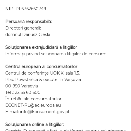
NIP: PL6762660749
Persoană responsabilă:
Directori generali:
domnul Dariusz Cieśla
Soluționarea extrajudiciară a litigiilor
Informații privind soluționarea litigiilor de consum:
Centrul european al consumatorilor
Centrul de conferințe UOKiK, sala 1.5.
Plac Powstańca & oacute; în Varșovia 1
00-950 Varşovia
Tel .: 22 55 60 600
Întrebări ale consumatorilor:
ECCNET-PL@ec.europa.eu
E-mail: info@konsument.gov.pl
Soluționarea online a litigiilor:
Comisia Europeană oferă o platformă pentru soluționarea