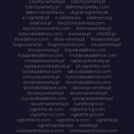
czechy-winieta.pl
czechywinieta.pl
czechywiniety.pl
dalnicnipoplatky.com
dalnicniznamka.eu
digital-vignette.de
e-vignette.pl
e-winieta.eu
edalnice.org
edalnice.pl
electronicavinieta.com
electroniceviniete.com
estoniawinieta.pl
estonskadalnice.com
ewinieta.pl
info365.pl
litvadalnice.com
litwa-winieta.pl
litwawinieta.pl
livignotunel.pl
livignotunnel.com
lotvawinieta.pl
lotwawinieta.pl
lotysskadalnice.com
madarskadalnice.com
moldavskadalnice.com
moldawiawinieta.pl
najtanszewiniety.pl
oplatyautostradowe.pl
pl-vignette.com
polskadalnice.com
rakouskadalnice.com
rumuniawinieta.pl
rumunskadalnice.com
sloveniawinieta.pl
slovenskadalnice.com
slovinskadalnice.com
slowacja-winieta.pl
slowacjawinieta.pl
sloweniawinieta.pl
svycarskadalnice.com
szwajcariawinieta.pl
słoweniawinieta.pl
tunellivigno.pl
vignette-at.com
vignette-bg.com
vignette-cz.com
vignette-pl.com
vignette-ro.com
vignette-si.com
vignette.pl
vignettepoland.pl
vinetki.pl
vinietaelectronica.com
vinieteelectronice.com