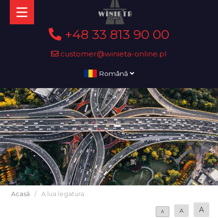
+48 33 813 90 00
customer@winieta-online.pl
Română
Acasă
/
A lua legatura
A
A
A