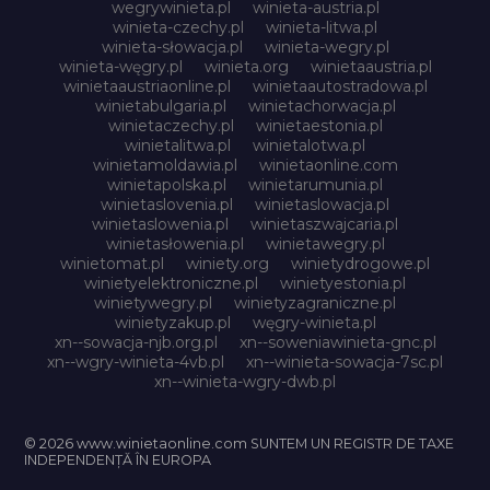
wegrywinieta.pl
winieta-austria.pl
winieta-czechy.pl
winieta-litwa.pl
winieta-słowacja.pl
winieta-wegry.pl
winieta-węgry.pl
winieta.org
winietaaustria.pl
winietaaustriaonline.pl
winietaautostradowa.pl
winietabulgaria.pl
winietachorwacja.pl
winietaczechy.pl
winietaestonia.pl
winietalitwa.pl
winietalotwa.pl
winietamoldawia.pl
winietaonline.com
winietapolska.pl
winietarumunia.pl
winietaslovenia.pl
winietaslowacja.pl
winietaslowenia.pl
winietaszwajcaria.pl
winietasłowenia.pl
winietawegry.pl
winietomat.pl
winiety.org
winietydrogowe.pl
winietyelektroniczne.pl
winietyestonia.pl
winietywegry.pl
winietyzagraniczne.pl
winietyzakup.pl
węgry-winieta.pl
xn--sowacja-njb.org.pl
xn--soweniawinieta-gnc.pl
xn--wgry-winieta-4vb.pl
xn--winieta-sowacja-7sc.pl
xn--winieta-wgry-dwb.pl
© 2026 www.winietaonline.com SUNTEM UN REGISTR DE TAXE
INDEPENDENȚĂ ÎN EUROPA