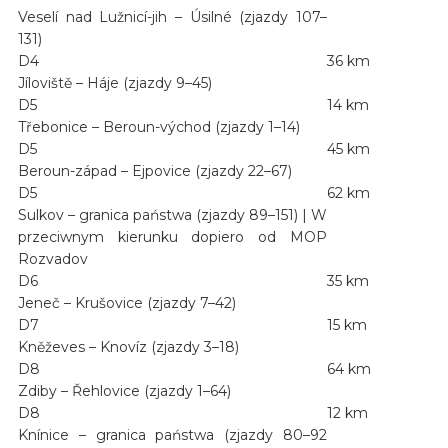
Veselí nad Lužnicí-jih – Úsilné (zjazdy 107–
131)
D4
36 km
Jíloviště – Háje (zjazdy 9–45)
D5
14 km
Třebonice – Beroun-východ (zjazdy 1–14)
D5
45 km
Beroun-západ – Ejpovice (zjazdy 22–67)
D5
62 km
Sulkov – granica państwa (zjazdy 89–151) | W
przeciwnym kierunku dopiero od MOP
Rozvadov
D6
35 km
Jeneč – Krušovice (zjazdy 7–42)
D7
15 km
Kněževes – Knovíz (zjazdy 3–18)
D8
64 km
Zdiby – Řehlovice (zjazdy 1–64)
D8
12 km
Knínice – granica państwa (zjazdy 80–92