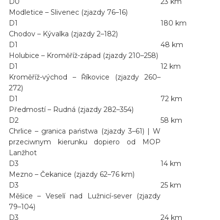
D0
23 km
Modletice – Slivenec (zjazdy 76–16)
D1
180 km
Chodov – Kývalka (zjazdy 2–182)
D1
48 km
Holubice – Kroměříž-západ (zjazdy 210–258)
D1
12 km
Kroměříž-východ – Říkovice (zjazdy 260–
272)
D1
72 km
Předmostí – Rudná (zjazdy 282–354)
D2
58 km
Chrlice – granica państwa (zjazdy 3–61) | W
przeciwnym kierunku dopiero od MOP
Lanžhot
D3
14 km
Mezno – Čekanice (zjazdy 62–76 km)
D3
25 km
Měšice – Veselí nad Lužnicí-sever (zjazdy
79–104)
D3
24 km