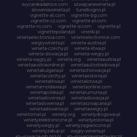
svycarskadalnice.com
szwajcariawinieta.pl
słoweniawinieta.pl
tunellivigno.pl
vignette-at.com
vignette-bg.com
vignette-cz.com
vignette-pl.com
vignette-ro.com
vignette-si.com
vignette.pl
vignettepoland.pl
vinetki.pl
vinietaelectronica.com
vinieteelectronice.com
wegrywinieta.pl
winieta-austria.pl
winieta-czechy.pl
winieta-litwa.pl
winieta-słowacja.pl
winieta-wegry.pl
winieta-węgry.pl
winieta.org
winietaaustria.pl
winietaaustriaonline.pl
winietaautostradowa.pl
winietabulgaria.pl
winietachorwacja.pl
winietaczechy.pl
winietaestonia.pl
winietalitwa.pl
winietalotwa.pl
winietamoldawia.pl
winietaonline.com
winietapolska.pl
winietarumunia.pl
winietaslovenia.pl
winietaslowacja.pl
winietaslowenia.pl
winietaszwajcaria.pl
winietasłowenia.pl
winietawegry.pl
winietomat.pl
winiety.org
winietydrogowe.pl
winietyelektroniczne.pl
winietyestonia.pl
winietywegry.pl
winietyzagraniczne.pl
winietyzakup.pl
węgry-winieta.pl
xn--sowacja-njb.org.pl
xn--soweniawinieta-gnc.pl