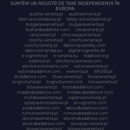
SUNTEM UN REGISTR DE TAXE INDEPENDENȚĂ ÎN
EUROPA:
austria-winieta.pl
austriawinieta.pl
bilet-autostradowy.pl
bilety-autostradowe.pl
bulgariawienieta.pl
bulgariawinieta.pl
bulharskadalnice.com
cenawiniety.pl
cenywiniet.pl
chorwacjawinieta.pl
czechy-winieta.pl
czechywinieta.pl
czechywiniety.pl
dalnicnipoplatky.com
dalnicniznamka.eu
digital-vignette.de
e-vignette.pl
e-winieta.eu
edalnice.org
edalnice.pl
electronicavinieta.com
electroniceviniete.com
estoniawinieta.pl
estonskadalnice.com
ewinieta.pl
info365.pl
litvadalnice.com
litwa-winieta.pl
litwawinieta.pl
livignotunel.pl
livignotunnel.com
lotvawinieta.pl
lotwawinieta.pl
lotysskadalnice.com
madarskadalnice.com
moldavskadalnice.com
moldawiawinieta.pl
najtanszewiniety.pl
oplatyautostradowe.pl
pl-vignette.com
polskadalnice.com
rakouskadalnice.com
rumuniawinieta.pl
rumunskadalnice.com
sloveniawinieta.pl
slovenskadalnice.com
slovinskadalnice.com
slowacja-winieta.pl
slowacjawinieta.pl
sloweniawinieta.pl