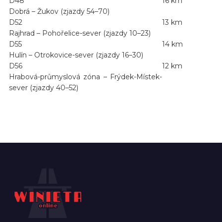
D48
16 km
Dobrá – Žukov (zjazdy 54–70)
D52
13 km
Rajhrad – Pohořelice-sever (zjazdy 10–23)
D55
14 km
Hulín – Otrokovice-sever (zjazdy 16–30)
D56
12 km
Hrabová-průmyslová zóna – Frýdek-Místek-
sever (zjazdy 40–52)