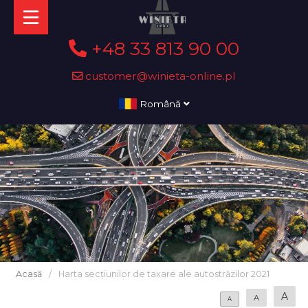
+48 33 813 90 00
customer@winieta-online.pl
Română
Acasă
/
Harta secțiunilor de taxare ale autostrăzilor 2021
A
A
A