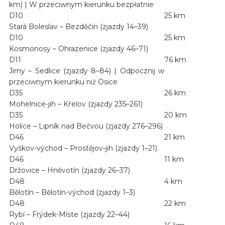
km) | W przeciwnym kierunku bezpłatnie
D10
25 km
Stará Boleslav – Bezděčín (zjazdy 14–39)
D10
25 km
Kosmonosy – Ohrazenice (zjazdy 46–71)
D11
76 km
Jirny – Sedlice (zjazdy 8–84) | Odpocznij w
przeciwnym kierunku niż Osice
D35
26 km
Mohelnice-jih – Křelov (zjazdy 235–261)
D35
20 km
Holice – Lipník nad Bečvou (zjazdy 276–296)
D46
21 km
Vyškov-východ – Prostějov-jih (zjazdy 1–21)
D46
11 km
Držovice – Hněvotín (zjazdy 26–37)
D48
4 km
Bělotín – Bělotín-východ (zjazdy 1–3)
D48
22 km
Rybí – Frýdek-Míste (zjazdy 22–44)