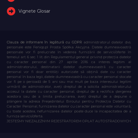
Vignete Glosar
Clauza de informare în legătură cu GDPR
administratorul datelor dvs.
personale este Feniqs.pl Prosta Spółka Akcyjna. Datele dumneavoastră
personale vor fi prelucrate în vederea furnizării de servicii/oferte în
temeiul art. 6 sec. 1 lit. din Regulamentul general privind protecția datelor
cu caracter personal din 27 aprilie 2016 ca interes legitim al
administratorului, destinatarii datelor dumneavoastră cu caracter
personal vor fi doar entități autorizate să obțină date cu caracter
personal în baza legii, datele dumneavoastră cu caracter personal stocate
vor fi pe o perioadă de 5 ani sau mai mult pe baza interesului legitim
urmărit de administrator, aveți dreptul de a solicita administratorului
accesul la datele cu caracter personal, dreptul de a rectifica ștergerea
acestora sau de a limita prelucrarea, aveți dreptul de a depune o
plângere la adresa Președintelui Biroului pentru Protecția Datelor cu
Caracter Personal, furnizarea datelor cu caracter personal este voluntară,
cu toate acestea, nefurnizarea datelor poate duce la incapacitatea de a
furniza servicii/oferta.
JESTEŚMY NIEZALEŻNYM REJESTRATOREM OPŁAT AUTOSTRADOWYCH