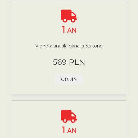
1
AN
Vigneta anuala pana la 3,5 tone
569 PLN
ORDIN
1
AN