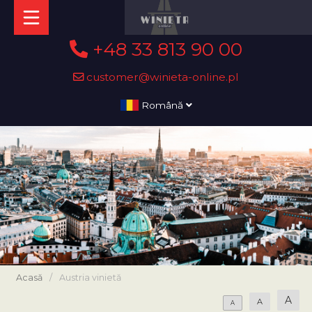
+48 33 813 90 00
customer@winieta-online.pl
Română
Acasă
/
Austria vinietă
A
A
A