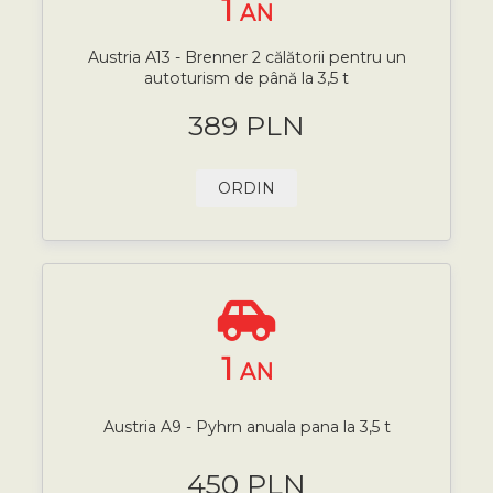
1
AN
Austria A13 - Brenner 2 călătorii pentru un
autoturism de până la 3,5 t
389 PLN
ORDIN
1
AN
Austria A9 - Pyhrn anuala pana la 3,5 t
450 PLN