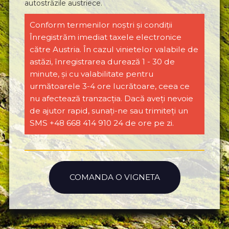
autostrăzile austriece.
Conform termenilor noștri și condiții
Înregistrăm imediat taxele electronice
către Austria. În cazul vinietelor valabile de
astăzi, înregistrarea durează 1 - 30 de
minute, și cu valabilitate pentru
următoarele 3-4 ore lucrătoare, ceea ce
nu afectează tranzacția. Dacă aveți nevoie
de ajutor rapid, sunați-ne sau trimiteți un
SMS +48 668 414 910 24 de ore pe zi.
COMANDA O VIGNETA