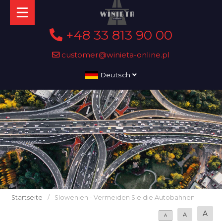
+48 33 813 90 00
customer@winieta-online.pl
Deutsch
Startseite
/
Slowenien - Vermeiden Sie die Autobahnen
A
A
A