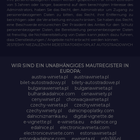
von 5 Jahren oder länger, basierend auf dem berechtigten Interesse des
Administrators, haben Sie das Recht, den Administrator um Zugang zu
personenbezogenen Daten zu bitten, das Recht, ihre Entfernung zu
berichtigen oder die Verarbeitung einzuschränken, Sie haben das Recht,
eine Beschwerde einzureichen Der Präsident des Amtes für den Schutz
personenbezogener Daten, die Bereitstellung personenbezogener Daten
ist freiwillig, die Nichtbereitstellung von Daten kann jedoch dazu führen,
dass Dienstleistungen / Angebote nicht erbracht werden können.
JESTEŚMY NIEZALEŻNYM REJESTRATOREM OPŁAT AUTOSTRADOWYCH
WIR SIND EIN UNABHÄNGIGES MAUTREGISTER IN
EUROPA:
austria-winieta.pl
austriawinieta.pl
bilet-autostradowy.pl
bilety-autostradowe.pl
bulgariawienieta.pl
bulgariawinieta.pl
bulharskadalnice.com
cenawiniety.pl
cenywiniet.pl
chorwacjawinieta.pl
czechy-winieta.pl
czechywinieta.pl
czechywiniety.pl
dalnicnipoplatky.com
dalnicniznamka.eu
digital-vignette.de
e-vignette.pl
e-winieta.eu
edalnice.org
edalnice.pl
electronicavinieta.com
electroniceviniete.com
estoniawinieta.pl
estonskadalnice.com
ewinieta.pl
info365.pl