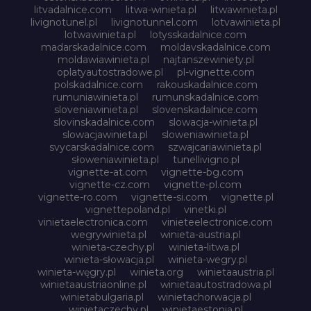
litvadalnice.com
litwa-winieta.pl
litwawinieta.pl
livignotunel.pl
livignotunnel.com
lotvawinieta.pl
lotwawinieta.pl
lotysskadalnice.com
madarskadalnice.com
moldavskadalnice.com
moldawiawinieta.pl
najtanszewiniety.pl
oplatyautostradowe.pl
pl-vignette.com
polskadalnice.com
rakouskadalnice.com
rumuniawinieta.pl
rumunskadalnice.com
sloveniawinieta.pl
slovenskadalnice.com
slovinskadalnice.com
slowacja-winieta.pl
slowacjawinieta.pl
sloweniawinieta.pl
svycarskadalnice.com
szwajcariawinieta.pl
słoweniawinieta.pl
tunellivigno.pl
vignette-at.com
vignette-bg.com
vignette-cz.com
vignette-pl.com
vignette-ro.com
vignette-si.com
vignette.pl
vignettepoland.pl
vinetki.pl
vinietaelectronica.com
vinieteelectronice.com
wegrywinieta.pl
winieta-austria.pl
winieta-czechy.pl
winieta-litwa.pl
winieta-słowacja.pl
winieta-wegry.pl
winieta-węgry.pl
winieta.org
winietaaustria.pl
winietaaustriaonline.pl
winietaautostradowa.pl
winietabulgaria.pl
winietachorwacja.pl
winietaczechy.pl
winietaestonia.pl