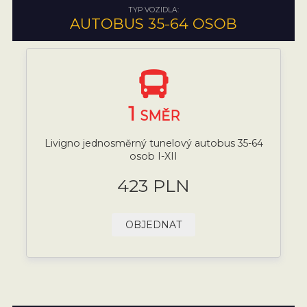
TYP VOZIDLA:
AUTOBUS 35-64 OSOB
1
SMĚR
Livigno jednosměrný tunelový autobus 35-64
osob I-XII
423 PLN
OBJEDNAT