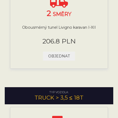
2
SMĚRY
Obousměrný tunel Livigno karavan I-XII
206.8 PLN
OBJEDNAT
TYP VOZIDLA:
TRUCK > 3,5 ≤ 18T