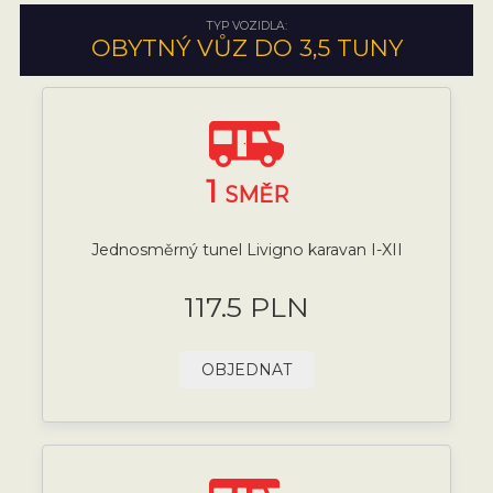
TYP VOZIDLA:
OBYTNÝ VŮZ DO 3,5 TUNY
1
SMĚR
Jednosměrný tunel Livigno karavan I-XII
117.5 PLN
OBJEDNAT