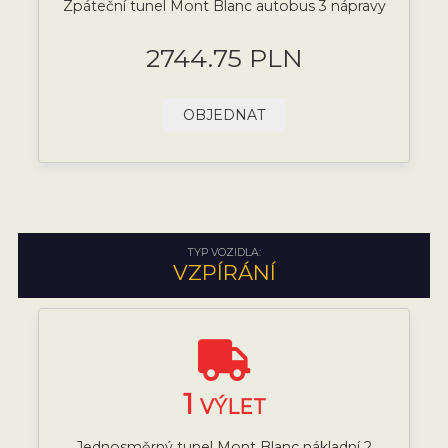
Zpáteční tunel Mont Blanc autobus 3 nápravy
2744.75 PLN
OBJEDNAT
TYP VOZIDLA:
VZPÍRÁNÍ
1
VÝLET
Jednosměrný tunel Mont Blanc nákladní 2