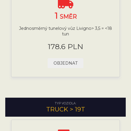
1
SMĚR
Jednosměrný tunelový vůz Livigno> 3,5 = <18
tun
178.6 PLN
OBJEDNAT
TYP VOZIDLA:
TRUCK > 19T