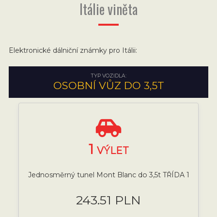
Itálie viněta
Elektronické dálniční známky pro Itálii:
TYP VOZIDLA:
OSOBNÍ VŮZ DO 3,5T
1
VÝLET
Jednosměrný tunel Mont Blanc do 3,5t TŘÍDA 1
243.51 PLN