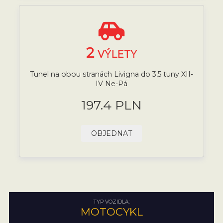
2
VÝLETY
Tunel na obou stranách Livigna do 3,5 tuny XII-
IV Ne-Pá
197.4 PLN
OBJEDNAT
TYP VOZIDLA:
MOTOCYKL