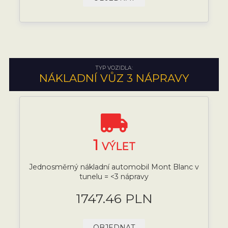
TYP VOZIDLA:
NÁKLADNÍ VŮZ 3 NÁPRAVY
1
VÝLET
Jednosměrný nákladní automobil Mont Blanc v
tunelu = <3 nápravy
1747.46 PLN
OBJEDNAT