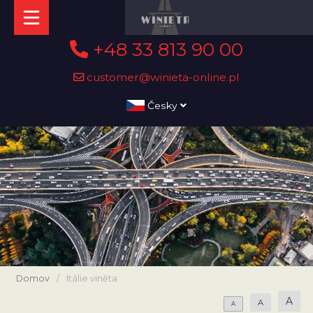
+48 33 813 90 00
customer@winieta-online.pl
Česky
Domov
/
Itálie viněta
A
A
A