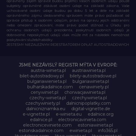
oprávněný zájem správce budou příjemci Vašich osobních údajů pouze
subjekty oprávněné získávat osobní údaje na základě zákona, Vaše
uchovávané osobní údaje budou po dobu 5 let a déle na základě
oprávněného zájmu sledovaného správcem máte právo požadovat od
správce přístup k osobním údajům, právo na opravu jejich odstranění
nebo omezení zpracování, máte právo podat stížnost u Úřadu pro
ochranu osobních údajů prezidenta, poskytnutí osobních údajů je
dobrovolné, neposkytnutí údajů však může mít za následek nemožnost
poskytování služeb/nabídky.
JESTEŚMY NIEZALEŻNYM REJESTRATOREM OPŁAT AUTOSTRADOWYCH
JSME NEZÁVISLÝ REGISTR MÝTA V EVROPĚ:
austria-winieta.pl
austriawinieta.pl
bilet-autostradowy.pl
bilety-autostradowe.pl
bulgariawienieta.pl
bulgariawinieta.pl
bulharskadalnice.com
cenawiniety.pl
cenywiniet.pl
chorwacjawinieta.pl
czechy-winieta.pl
czechywinieta.pl
czechywiniety.pl
dalnicnipoplatky.com
dalnicniznamka.eu
digital-vignette.de
e-vignette.pl
e-winieta.eu
edalnice.org
edalnice.pl
electronicavinieta.com
electroniceviniete.com
estoniawinieta.pl
estonskadalnice.com
ewinieta.pl
info365.pl