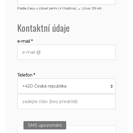
Podle času v cílové zemi (+1 hodina) →
Litva
: 09:46
Kontaktní údaje
e-mail *
Telefon *
SMS upozornění