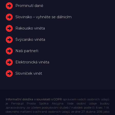
Prominutí daně
Slovinsko – vyhněte se dálnicím
Rakousko viněta
Švýcarsko viněta
Naši partneři
Elektronická viněta
Slovníček vinět
Informační doložka v souvislosti s GDPR
správcem vašich osobních údajů
je Feniqs.pl Prosta Spółka Akcyjna. Vaše osobní údaje budou
zpracovávány za účelem poskytování služeb / nabídek podle čl. 6 sec. 1 lit.
obecného nařízení o ochraně osobních údajů ze dne 27. dubna 2016 jako