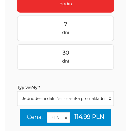
hodin
7
dní
30
dní
Typ viněty *
Cena:
114.99 PLN