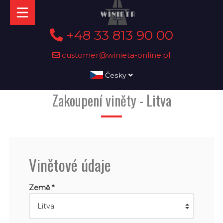
+48 33 813 90 00
customer@winieta-online.pl
Česky
Zakoupení viněty - Litva
Vinětové údaje
Země *