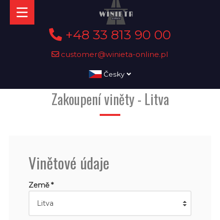
+48 33 813 90 00
customer@winieta-online.pl
Česky
Zakoupení viněty - Litva
Vinětové údaje
Země *