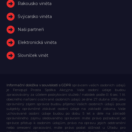
Rakousko viněta
Švýcarsko viněta
Naši partneři
Elektronická viněta
Slovníček vinět
Informační doložka v souvislosti s GDPR
správcem vašich osobních údajů
je Feniqs.pl Prosta Spółka Akcyjna. Vaše osobní údaje budou
zpracovávány za účelem poskytování služeb / nabídek podle čl. 6 sec. 1 lit.
obecného nařízení o ochraně osobních údajů ze dne 27. dubna 2016 jako
oprávněný zájem správce budou příjemci Vašich osobních údajů pouze
subjekty oprávněné získávat osobní údaje na základě zákona, Vaše
uchovávané osobní údaje budou po dobu 5 let a déle na základě
oprávněného zájmu sledovaného správcem máte právo požadovat od
správce přístup k osobním údajům, právo na opravu jejich odstranění
nebo omezení zpracování, máte právo podat stížnost u Úřadu pro