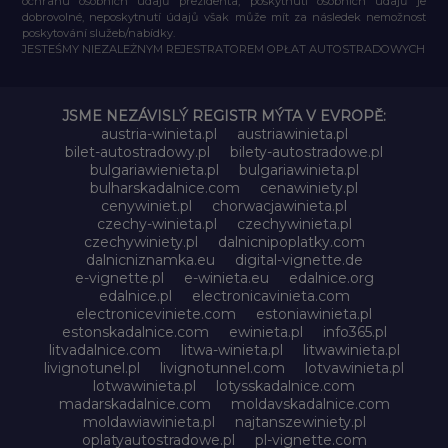
ochranu osobních údajů prezidenta, poskytnutí osobních údajů je
dobrovolné, neposkytnutí údajů však může mít za následek nemožnost
poskytování služeb/nabídky.
JESTEŚMY NIEZALEŻNYM REJESTRATOREM OPŁAT AUTOSTRADOWYCH
JSME NEZÁVISLÝ REGISTR MÝTA V EVROPĚ:
austria-winieta.pl
austriawinieta.pl
bilet-autostradowy.pl
bilety-autostradowe.pl
bulgariawienieta.pl
bulgariawinieta.pl
bulharskadalnice.com
cenawiniety.pl
cenywiniet.pl
chorwacjawinieta.pl
czechy-winieta.pl
czechywinieta.pl
czechywiniety.pl
dalnicnipoplatky.com
dalnicniznamka.eu
digital-vignette.de
e-vignette.pl
e-winieta.eu
edalnice.org
edalnice.pl
electronicavinieta.com
electroniceviniete.com
estoniawinieta.pl
estonskadalnice.com
ewinieta.pl
info365.pl
litvadalnice.com
litwa-winieta.pl
litwawinieta.pl
livignotunel.pl
livignotunnel.com
lotvawinieta.pl
lotwawinieta.pl
lotysskadalnice.com
madarskadalnice.com
moldavskadalnice.com
moldawiawinieta.pl
najtanszewiniety.pl
oplatyautostradowe.pl
pl-vignette.com