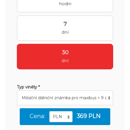
hodin
7
dní
30
dní
Typ viněty *
Cena:
369 PLN