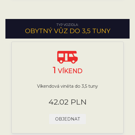
TYP VOZIDLA:
OBYTNÝ VŮZ DO 3,5 TUNY
1
VÍKEND
Víkendová viněta do 3,5 tuny
42.02 PLN
OBJEDNAT