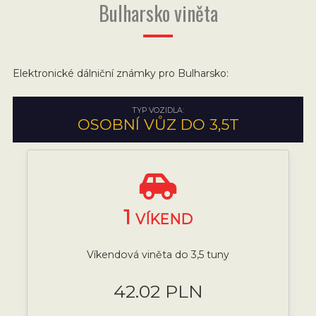
Bulharsko viněta
Elektronické dálniční známky pro Bulharsko:
TYP VOZIDLA:
OSOBNÍ VŮZ DO 3,5T
1
VÍKEND
Víkendová viněta do 3,5 tuny
42.02 PLN