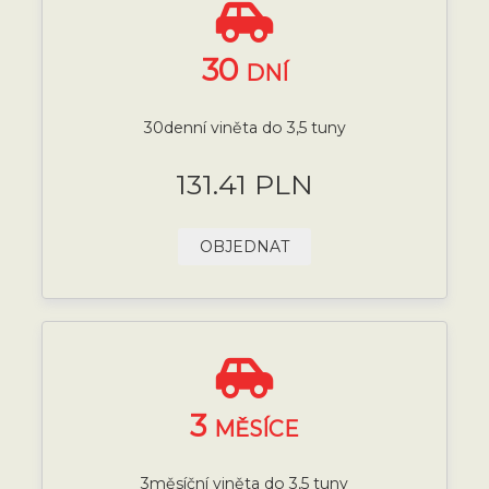
30
DNÍ
30denní viněta do 3,5 tuny
131.41 PLN
OBJEDNAT
3
MĚSÍCE
3měsíční viněta do 3,5 tuny