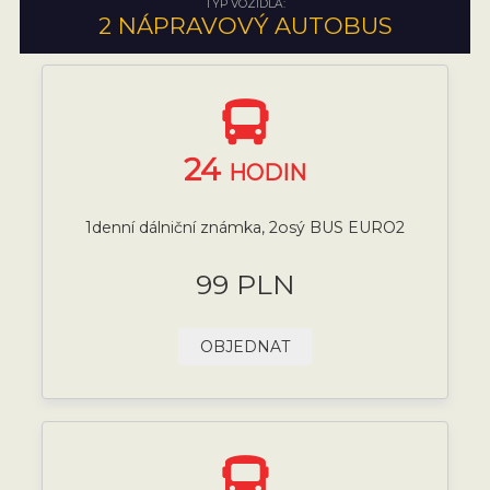
TYP VOZIDLA:
2 NÁPRAVOVÝ AUTOBUS
24
HODIN
1denní dálniční známka, 2osý BUS EURO2
99 PLN
OBJEDNAT