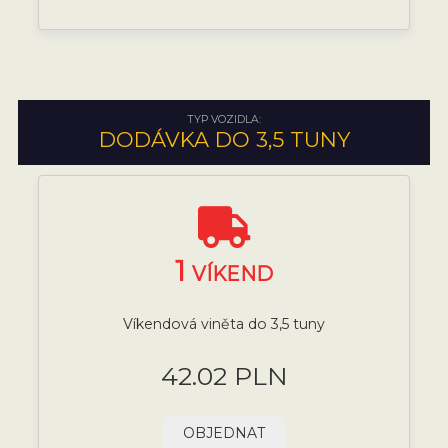
TYP VOZIDLA:
DODÁVKA DO 3,5 TUNY
1
VÍKEND
Víkendová viněta do 3,5 tuny
42.02 PLN
OBJEDNAT