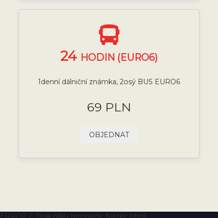
24
HODIN (EURO6)
1denní dálniční známka, 2osý BUS EURO6
69 PLN
OBJEDNAT
ERROR 2: Brak pliku template: footer_html