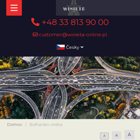
+48 33 813 90 00
customer@winieta-online.pl
Česky
Domov
/
Bulharsko viněta
A
A
A