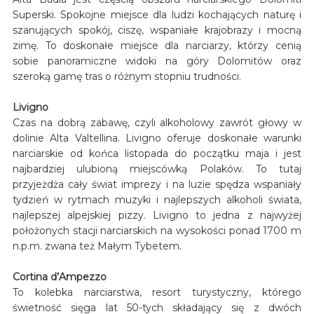
Superski. Spokojne miejsce dla ludzi kochających naturę i
szanujących spokój, ciszę, wspaniałe krajobrazy i mocną
zimę. To doskonałe miejsce dla narciarzy, którzy cenią
sobie panoramiczne widoki na góry Dolomitów oraz
szeroką gamę tras o różnym stopniu trudności.
Livigno
Czas na dobrą zabawę, czyli alkoholowy zawrót głowy w
dolinie Alta Valtellina. Livigno oferuje doskonałe warunki
narciarskie od końca listopada do początku maja i jest
najbardziej ulubioną miejscówką Polaków. To tutaj
przyjeżdża cały świat imprezy i na luzie spędza wspaniały
tydzień w rytmach muzyki i najlepszych alkoholi świata,
najlepszej alpejskiej pizzy. Livigno to jedna z najwyżej
położonych stacji narciarskich na wysokości ponad 1700 m
n.p.m. zwana też Małym Tybetem.
Cortina d’Ampezzo
To kolebka narciarstwa, resort turystyczny, którego
świetność sięga lat 50-tych składający się z dwóch