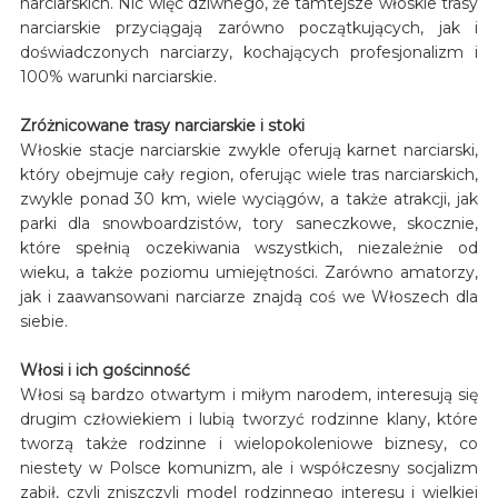
narciarskich. Nic więc dziwnego, że tamtejsze włoskie trasy
narciarskie przyciągają zarówno początkujących, jak i
doświadczonych narciarzy, kochających profesjonalizm i
100% warunki narciarskie.
Zróżnicowane trasy narciarskie i stoki
Włoskie stacje narciarskie zwykle oferują karnet narciarski,
który obejmuje cały region, oferując wiele tras narciarskich,
zwykle ponad 30 km, wiele wyciągów, a także atrakcji, jak
parki dla snowboardzistów, tory saneczkowe, skocznie,
które spełnią oczekiwania wszystkich, niezależnie od
wieku, a także poziomu umiejętności. Zarówno amatorzy,
jak i zaawansowani narciarze znajdą coś we Włoszech dla
siebie.
Włosi i ich gościnność
Włosi są bardzo otwartym i miłym narodem, interesują się
drugim człowiekiem i lubią tworzyć rodzinne klany, które
tworzą także rodzinne i wielopokoleniowe biznesy, co
niestety w Polsce komunizm, ale i współczesny socjalizm
zabił, czyli zniszczyli model rodzinnego interesu i wielkiej