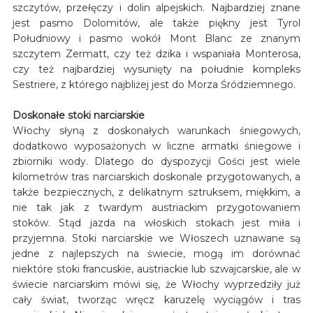
szczytów, przełęczy i dolin alpejskich. Najbardziej znane
jest pasmo Dolomitów, ale także piękny jest Tyrol
Południowy i pasmo wokół Mont Blanc ze znanym
szczytem Zermatt, czy też dzika i wspaniała Monterosa,
czy też najbardziej wysunięty na południe kompleks
Sestriere, z którego najbliżej jest do Morza Śródziemnego.
Doskonałe stoki narciarskie
Włochy słyną z doskonałych warunkach śniegowych,
dodatkowo wyposażonych w liczne armatki śniegowe i
zbiorniki wody. Dlatego do dyspozycji Gości jest wiele
kilometrów tras narciarskich doskonale przygotowanych, a
także bezpiecznych, z delikatnym sztruksem, miękkim, a
nie tak jak z twardym austriackim przygotowaniem
stoków. Stąd jazda na włoskich stokach jest miła i
przyjemna. Stoki narciarskie we Włoszech uznawane są
jedne z najlepszych na świecie, mogą im dorównać
niektóre stoki francuskie, austriackie lub szwajcarskie, ale w
świecie narciarskim mówi się, że Włochy wyprzedziły już
cały świat, tworząc wręcz karuzelę wyciągów i tras