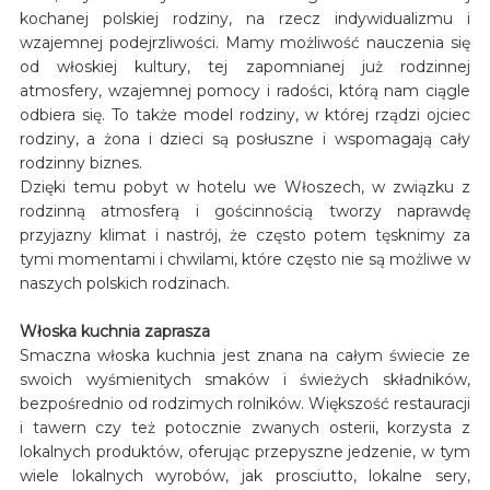
kochanej polskiej rodziny, na rzecz indywidualizmu i
wzajemnej podejrzliwości. Mamy możliwość nauczenia się
od włoskiej kultury, tej zapomnianej już rodzinnej
atmosfery, wzajemnej pomocy i radości, którą nam ciągle
odbiera się. To także model rodziny, w której rządzi ojciec
rodziny, a żona i dzieci są posłuszne i wspomagają cały
rodzinny biznes.
Dzięki temu pobyt w hotelu we Włoszech, w związku z
rodzinną atmosferą i gościnnością tworzy naprawdę
przyjazny klimat i nastrój, że często potem tęsknimy za
tymi momentami i chwilami, które często nie są możliwe w
naszych polskich rodzinach.
Włoska kuchnia zaprasza
Smaczna włoska kuchnia jest znana na całym świecie ze
swoich wyśmienitych smaków i świeżych składników,
bezpośrednio od rodzimych rolników. Większość restauracji
i tawern czy też potocznie zwanych osterii, korzysta z
lokalnych produktów, oferując przepyszne jedzenie, w tym
wiele lokalnych wyrobów, jak prosciutto, lokalne sery,