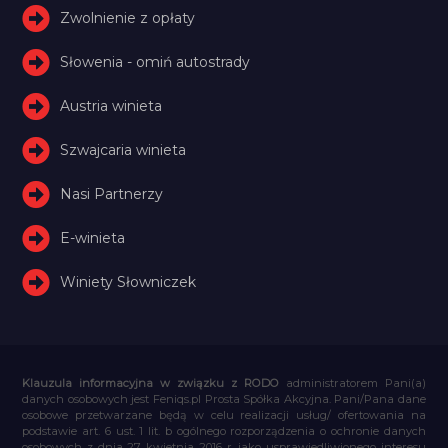
Zwolnienie z opłaty
Słowenia - omiń autostrady
Austria winieta
Szwajcaria winieta
Nasi Partnerzy
E-winieta
Winiety Słowniczek
Klauzula informacyjna w związku z RODO
administratorem Pani(a)
danych osobowych jest Feniqs.pl Prosta Spółka Akcyjna. Pani/Pana dane
osobowe przetwarzane będą w celu realizacji usług/ ofertowania na
podstawie art. 6 ust. 1 lit. b ogólnego rozporządzenia o ochronie danych
osobowych z dnia 27 kwietnia 2016 r. jako usprawiedliwionego interesu