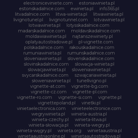
electroniceviniete.com
estoniawinieta.pl
estonskadalnice.com
ewinieta.pl
info365.pl
litvadalnice.com
litwa-winieta.pl
litwawinieta.pl
livignotunel.pl
livignotunnel.com
lotvawinieta.pl
lotwawinieta.pl
lotysskadalnice.com
madarskadalnice.com
moldavskadalnice.com
moldawiawinieta.pl
najtanszewiniety.pl
oplatyautostradowe.pl
pl-vignette.com
polskadalnice.com
rakouskadalnice.com
rumuniawinieta.pl
rumunskadalnice.com
sloveniawinieta.pl
slovenskadalnice.com
slovinskadalnice.com
slowacja-winieta.pl
slowacjawinieta.pl
sloweniawinieta.pl
svycarskadalnice.com
szwajcariawinieta.pl
słoweniawinieta.pl
tunellivigno.pl
vignette-at.com
vignette-bg.com
vignette-cz.com
vignette-pl.com
vignette-ro.com
vignette-si.com
vignette.pl
vignettepoland.pl
vinetki.pl
vinietaelectronica.com
vinieteelectronice.com
wegrywinieta.pl
winieta-austria.pl
winieta-czechy.pl
winieta-litwa.pl
winieta-słowacja.pl
winieta-wegry.pl
winieta-węgry.pl
winieta.org
winietaaustria.pl
winietaaustriaonline.pl
winietaautostradowa.pl