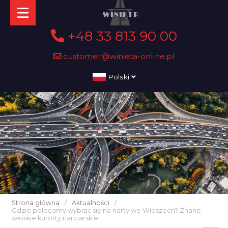
+48 33 813 90 00
customer@winieta-online.pl
Polski
Strona główna
/
Aktualności
/
Gdzie polecamy wybrać się na narty we Włoszech? Znane
włoskie kurorty narciarskie