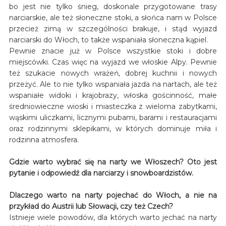
bo jest nie tylko śnieg, doskonale przygotowane trasy
narciarskie, ale też słoneczne stoki, a słońca nam w Polsce
przecież zimą w szczególności brakuje, i stąd wyjazd
narciarski do Włoch, to także wspaniała słoneczna kąpiel.
Pewnie znacie już w Polsce wszystkie stoki i dobre
miejscówki. Czas więc na wyjazd we włoskie Alpy. Pewnie
też szukacie nowych wrażeń, dobrej kuchnii i nowych
przeżyć. Ale to nie tylko wspaniała jazda na nartach, ale też
wspaniałe widoki i krajobrazy, włoska gościnność, małe
średniowieczne wioski i miasteczka z wieloma zabytkami,
wąskimi uliczkami, licznymi pubami, barami i restauracjami
oraz rodzinnymi sklepikami, w których dominuje miła i
rodzinna atmosfera.
Gdzie warto wybrać się na narty we Włoszech? Oto jest
pytanie i odpowiedź dla narciarzy i snowboardzistów.
Dlaczego warto na narty pojechać do Włoch, a nie na
przykład do Austrii lub Słowacji, czy też Czech?
Istnieje wiele powodów, dla których warto jechać na narty