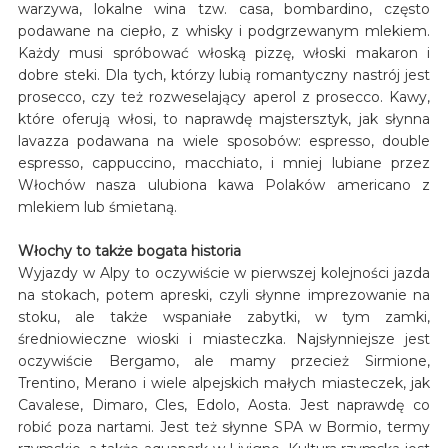
warzywa, lokalne wina tzw. casa, bombardino, często
podawane na ciepło, z whisky i podgrzewanym mlekiem.
Każdy musi spróbować włoską pizzę, włoski makaron i
dobre steki. Dla tych, którzy lubią romantyczny nastrój jest
prosecco, czy też rozweselający aperol z prosecco. Kawy,
które oferują włosi, to naprawdę majstersztyk, jak słynna
lavazza podawana na wiele sposobów: espresso, double
espresso, cappuccino, macchiato, i mniej lubiane przez
Włochów nasza ulubiona kawa Polaków americano z
mlekiem lub śmietaną.
Włochy to także bogata historia
Wyjazdy w Alpy to oczywiście w pierwszej kolejności jazda
na stokach, potem apreski, czyli słynne imprezowanie na
stoku, ale także wspaniałe zabytki, w tym zamki,
średniowieczne wioski i miasteczka. Najsłynniejsze jest
oczywiście Bergamo, ale mamy przecież Sirmione,
Trentino, Merano i wiele alpejskich małych miasteczek, jak
Cavalese, Dimaro, Cles, Edolo, Aosta. Jest naprawdę co
robić poza nartami. Jest też słynne SPA w Bormio, termy