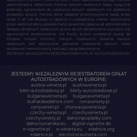
administratora, odbiorcami Pani(a) danych osobowych będą wyłącznie
podmioty uprawnione do uzyskania danych osobowych na podstawie
przepisów prawa, Pani(a) dane osobowe przechowywane będą przez
okres 5 lat lub dłuższy w oparciu o uzasadniony interes realizowany
przez administratora, posiada Pan(i) prawo do żądania od administratora
dostępu do danych osobowych, prawo do ich sprostowania usunięcia lub
ograniczenia przetwarzania, ma Pan(i) prawo wniesienia skargi do
Prezesa Urzędu Ochrony Danych Osobowych, podanie danych
osobowych jest dobrowolne, jednakże niepodanie danych może
skutkować niemożliwością realizacji usług /ofertowania.
JESTEŚMY NIEZALEŻNYM REJESTRATOREM OPŁAT AUTOSTRADOWYCH
JESTEŚMY NIEZALEŻNYM REJESTRATOREM OPŁAT
AUTOSTRADOWYCH W EUROPIE:
austria-winieta.pl
austriawinieta.pl
bilet-autostradowy.pl
bilety-autostradowe.pl
bulgariawienieta.pl
bulgariawinieta.pl
bulharskadalnice.com
cenawiniety.pl
cenywiniet.pl
chorwacjawinieta.pl
czechy-winieta.pl
czechywinieta.pl
czechywiniety.pl
dalnicnipoplatky.com
dalnicniznamka.eu
digital-vignette.de
e-vignette.pl
e-winieta.eu
edalnice.org
edalnice.pl
electronicavinieta.com