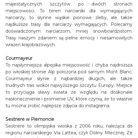
majestatycznych szczytów po dwóch stronach
miejscowości. To teren narciarski dla wymagających
narciarzy, to słynne wąskie pionowe żleby, ale także
najdłuższe trasy dla narciarzy wymagających. Polecamy
doświadczonym narciarzom, mniej snowboardzistom.
Trasy naszym zdaniem są pełne emocji i niesamowitych
wrażeń krajobrazowych.
Courmayeur
To najsłynniejsza alpejska miejscowość i chyba najdroższa
po włoskiej stronie Alp położona pod samym Mont Blanc.
Courmayeur słynie z najbardziej długich, ale także
trudnych tras wokół najwyższego szczytu Europy. Miejsce
to przyciąga sławy świata ze względu na doskonałe
nasłonecznienie i promienie UV, które czynią, że to właśnie
tu można zrobić najlepsze zdjęcia do instagrama.
Sestriere w Piemoncie
Sestriere to olimpijska wioska z 2006 roku, należąca do
regionu narciarskiego Via Lattea, czyli Doliny Mlecznej. Ze