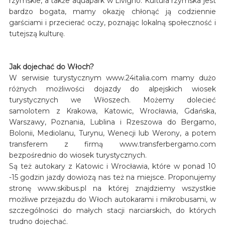
rzymskie, a także aquapark w Livigno. Kultura rzymska jest
bardzo bogata, mamy okazję chłonąć ją codziennie
garściami i przecierać oczy, poznając lokalną społeczność i
tutejszą kulturę.
Jak dojechać do Włoch?
W serwisie turystycznym www.24italia.com mamy dużo
różnych możliwości dojazdy do alpejskich wiosek
turystycznych we Włoszech. Możemy dolecieć
samolotem z Krakowa, Katowic, Wrocławia, Gdańska,
Warszawy, Poznania, Lublina i Rzeszowa do Bergamo,
Bolonii, Mediolanu, Turynu, Wenecji lub Werony, a potem
transferem z firmą www.transferbergamo.com
bezpośrednio do wiosek turystycznych.
Są też autokary z Katowic i Wrocławia, które w ponad 10
-15 godzin jazdy dowiozą nas też na miejsce. Proponujemy
stronę www.skibus.pl na której znajdziemy wszystkie
możliwe przejazdu do Włoch autokarami i mikrobusami, w
szczególności do małych stacji narciarskich, do których
trudno dojechać.