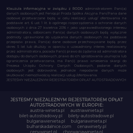
Klauzula informacyjna w związku z RODO
administratorem Pani(a)
danych osobowych jest Feniqs.pl Prosta Spółka Akcyjna. Pani/Pana dane
osobowe przetwarzane będą w celu realizacji usług/ ofertowania na
podstawie art. 6 ust. 1 lit. b ogólnego rozporządzenia o ochronie danych
osobowych z dnia 27 kwietnia 2016 r. jako usprawiedliwionego interesu
administratora, odbiorcami Pani(a) danych osobowych będą wyłącznie
podmioty uprawnione do uzyskania danych osobowych na podstawie
przepisów prawa, Pani(a) dane osobowe przechowywane będą przez
okres 5 lat lub dłuższy w oparciu o uzasadniony interes realizowany
przez administratora, posiada Pan(i) prawo do żądania od administratora
dostępu do danych osobowych, prawo do ich sprostowania usunięcia lub
ograniczenia przetwarzania, ma Pan(i) prawo wniesienia skargi do
Prezesa Urzędu Ochrony Danych Osobowych, podanie danych
osobowych jest dobrowolne, jednakże niepodanie danych może
skutkować niemożliwością realizacji usług /ofertowania.
JESTEŚMY NIEZALEŻNYM REJESTRATOREM OPŁAT AUTOSTRADOWYCH
JESTEŚMY NIEZALEŻNYM REJESTRATOREM OPŁAT
AUTOSTRADOWYCH W EUROPIE:
austria-winieta.pl
austriawinieta.pl
bilet-autostradowy.pl
bilety-autostradowe.pl
bulgariawienieta.pl
bulgariawinieta.pl
bulharskadalnice.com
cenawiniety.pl
cenywiniet.pl
chorwacjawinieta.pl