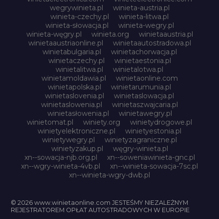
wegrywinieta.pl
winieta-austria.pl
winieta-czechy.pl
winieta-litwa.pl
winieta-słowacja.pl
winieta-wegry.pl
winieta-węgry.pl
winieta.org
winietaaustria.pl
winietaaustriaonline.pl
winietaautostradowa.pl
winietabulgaria.pl
winietachorwacja.pl
winietaczechy.pl
winietaestonia.pl
winietalitwa.pl
winietalotwa.pl
winietamoldawia.pl
winietaonline.com
winietapolska.pl
winietarumunia.pl
winietaslovenia.pl
winietaslowacja.pl
winietaslowenia.pl
winietaszwajcaria.pl
winietasłowenia.pl
winietawegry.pl
winietomat.pl
winiety.org
winietydrogowe.pl
winietyelektroniczne.pl
winietyestonia.pl
winietywegry.pl
winietyzagraniczne.pl
winietyzakup.pl
węgry-winieta.pl
xn--sowacja-njb.org.pl
xn--soweniawinieta-gnc.pl
xn--wgry-winieta-4vb.pl
xn--winieta-sowacja-7sc.pl
xn--winieta-wgry-dwb.pl
© 2026 www.winietaonline.com JESTEŚMY NIEZALEŻNYM
REJESTRATOREM OPŁAT AUTOSTRADOWYCH W EUROPIE