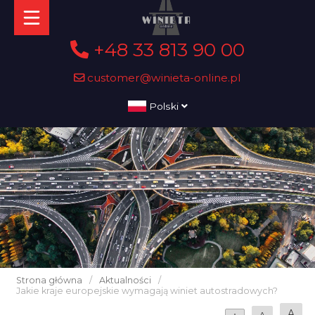
+48 33 813 90 00
customer@winieta-online.pl
Polski
Strona główna
/
Aktualności
/
Jakie kraje europejskie wymagają winiet autostradowych?
A
A