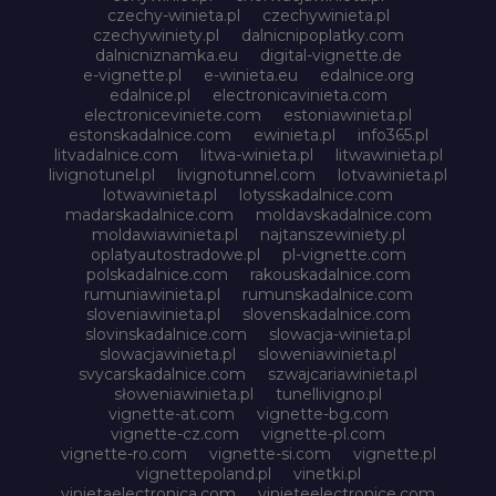
czechy-winieta.pl
czechywinieta.pl
czechywiniety.pl
dalnicnipoplatky.com
dalnicniznamka.eu
digital-vignette.de
e-vignette.pl
e-winieta.eu
edalnice.org
edalnice.pl
electronicavinieta.com
electroniceviniete.com
estoniawinieta.pl
estonskadalnice.com
ewinieta.pl
info365.pl
litvadalnice.com
litwa-winieta.pl
litwawinieta.pl
livignotunel.pl
livignotunnel.com
lotvawinieta.pl
lotwawinieta.pl
lotysskadalnice.com
madarskadalnice.com
moldavskadalnice.com
moldawiawinieta.pl
najtanszewiniety.pl
oplatyautostradowe.pl
pl-vignette.com
polskadalnice.com
rakouskadalnice.com
rumuniawinieta.pl
rumunskadalnice.com
sloveniawinieta.pl
slovenskadalnice.com
slovinskadalnice.com
slowacja-winieta.pl
slowacjawinieta.pl
sloweniawinieta.pl
svycarskadalnice.com
szwajcariawinieta.pl
słoweniawinieta.pl
tunellivigno.pl
vignette-at.com
vignette-bg.com
vignette-cz.com
vignette-pl.com
vignette-ro.com
vignette-si.com
vignette.pl
vignettepoland.pl
vinetki.pl
vinietaelectronica.com
vinieteelectronice.com